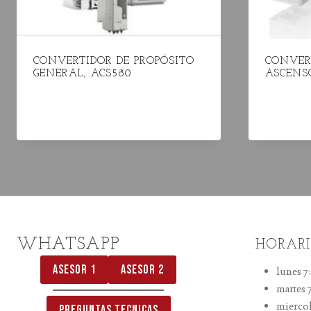
CONVERTIDOR DE PROPÓSITO
CONVER
GENERAL, ACS580
ASCENS
WHATSAPP
HORARI
ASESOR 1
ASESOR 2
lunes 7
martes 
miercol
PREGUNTAS TECNICAS