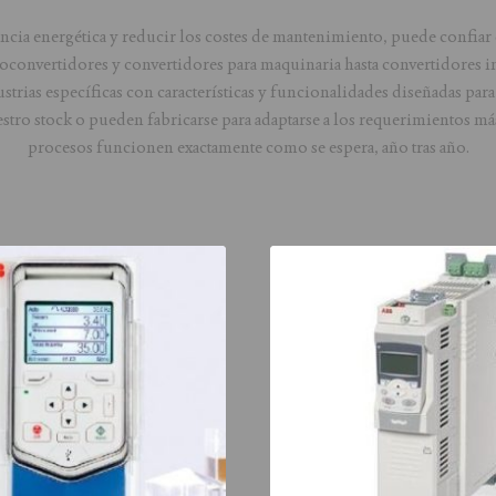
encia energética y reducir los costes de mantenimiento, puede confiar 
convertidores y convertidores para maquinaria hasta convertidores ind
strias específicas con características y funcionalidades diseñadas par
tro stock o pueden fabricarse para adaptarse a los requerimientos más
procesos funcionen exactamente como se espera, año tras año.