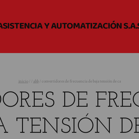
ASISTENCIA Y AUTOMATIZACIÓN S.A.
inicio
/
/
abb
/
convertidores de frecuencia de baja tensión de ca
ORES DE FRE
A TENSIÓN D