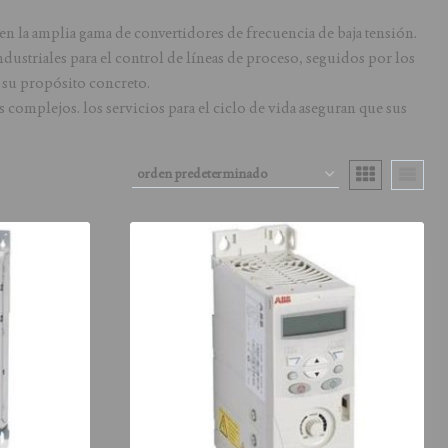
en la amplia gama de convertidores de frecuencia de baja tensión.
ustriales para el control de líneas de proceso, seguidos por los
a su propósito concreto.
 complejos. los servicios para el ciclo de vida aseguran que sus