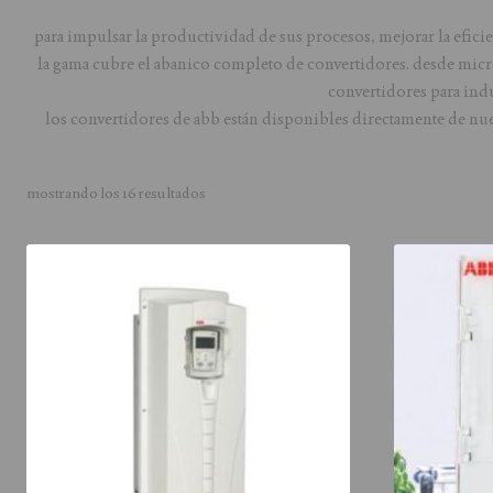
para impulsar la productividad de sus procesos, mejorar la efici
la gama cubre el abanico completo de convertidores. desde micro
convertidores para indu
los convertidores de abb están disponibles directamente de nues
mostrando los 16 resultados